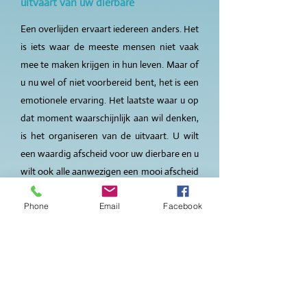
uitvaart van uw dierbare
Een overlijden ervaart iedereen anders. Het
is iets waar de meeste mensen niet vaak
mee te maken krijgen in hun leven. Maar of
u nu wel of niet voorbereid bent, het is een
emotionele ervaring. Het laatste waar u op
dat moment waarschijnlijk aan wil denken,
is het organiseren van de uitvaart. U wilt
een waardig afscheid voor uw dierbare en u
wilt ook alle aanwezigen een mooi afscheid
bieden. Maar u weet eigenlijk niet hoe u een
Phone
Email
Facebook
uitvaart moet regelen…Geen zorgen, ik
vang u op.